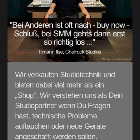
Wir verkaufen Studiotechnik und
bieten dabei viel mehr als ein
„Shop“. Wir verstehen uns als Dein
Studiopartner wenn Du Fragen
hast, technische Probleme
auftauchen oder neue Geräte
angeschafft werden sollen.