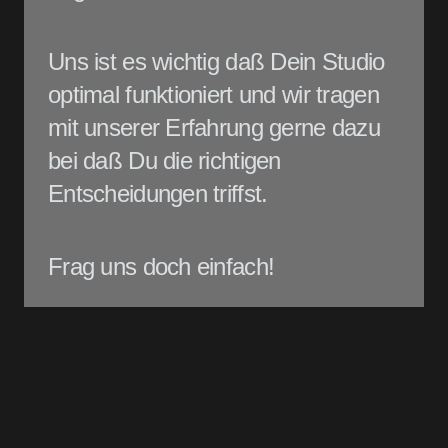
Uns ist es wichtig daß Dein Studio
optimal funktioniert und wir tragen
mit unserer Erfahrung gerne dazu
bei daß Du die richtigen
Entscheidungen triffst.
Frag uns doch einfach!